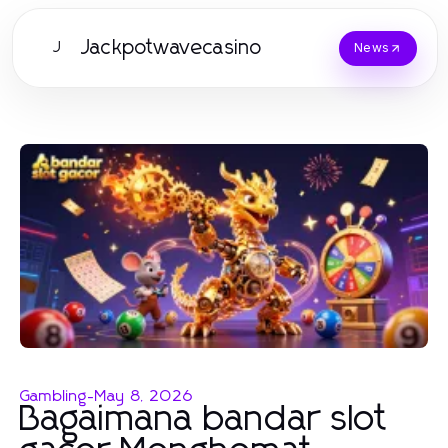
Jackpotwavecasino
J
News
Gambling
-
May 8, 2026
Bagaimana bandar slot