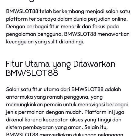
BMWSLOT88 telah berkembang menjadi salah satu
platform terpercaya dalam dunia perjudian online.
Dengan berbagai fitur menarik dan fokus pada
pengalaman pengguna, BMWSLOT88 menawarkan
keunggulan yang sulit ditandingi.
Fitur Utama yang Ditawarkan
BMWSLOT88
Salah satu fitur utama dari BMWSLOT88 adalah
antarmuka yang ramah pengguna, yang
memungkinkan pemain untuk menavigasi berbagai
jenis permainan dengan mudah. Platform ini juga
dikenal karena kecepatan akses yang tinggi dan
sistem pembayaran yang aman. Selain itu,
BMWSLOT88 menyediakan dukungan pelanggan