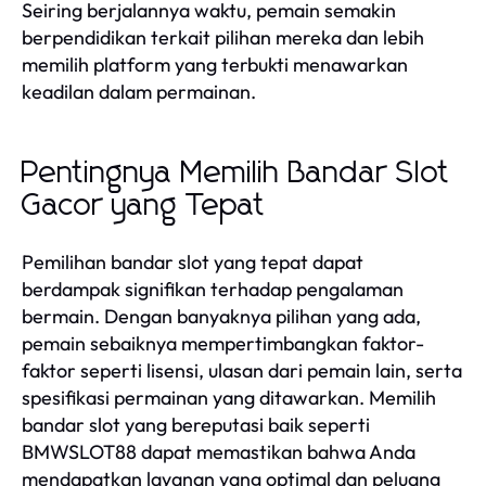
Seiring berjalannya waktu, pemain semakin
berpendidikan terkait pilihan mereka dan lebih
memilih platform yang terbukti menawarkan
keadilan dalam permainan.
Pentingnya Memilih Bandar Slot
Gacor yang Tepat
Pemilihan bandar slot yang tepat dapat
berdampak signifikan terhadap pengalaman
bermain. Dengan banyaknya pilihan yang ada,
pemain sebaiknya mempertimbangkan faktor-
faktor seperti lisensi, ulasan dari pemain lain, serta
spesifikasi permainan yang ditawarkan. Memilih
bandar slot yang bereputasi baik seperti
BMWSLOT88 dapat memastikan bahwa Anda
mendapatkan layanan yang optimal dan peluang