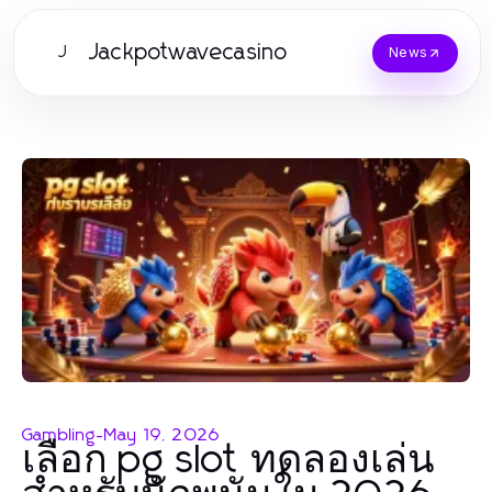
Jackpotwavecasino
J
News
Gambling
-
May 19, 2026
เลือก pg slot ทดลองเล่น