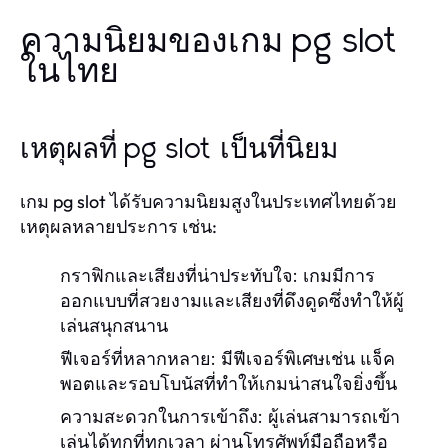
ความนิยมของเกม pg slot
ในไทย
เหตุผลที่ pg slot เป็นที่นิยม
เกม pg slot ได้รับความนิยมสูงในประเทศไทยด้วย
เหตุผลหลายประการ เช่น:
กราฟิกและเสียงที่น่าประทับใจ:
เกมมีการ
ออกแบบที่สวยงามและเสียงที่ดึงดูดซึ่งทำให้ผู้
เล่นสนุกสนาน
ฟีเจอร์ที่หลากหลาย:
มีฟีเจอร์พิเศษเช่น แจ็ค
พอตและรอบโบนัสที่ทำให้เกมน่าสนใจยิ่งขึ้น
ความสะดวกในการเข้าถึง:
ผู้เล่นสามารถเข้า
เล่นได้ทุกที่ทุกเวลา ผ่านโทรศัพท์มือถือหรือ