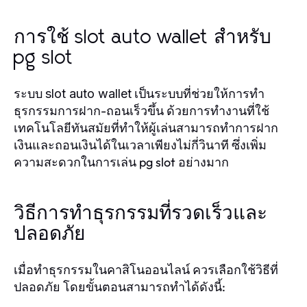
การใช้ slot auto wallet สำหรับ
pg slot
ระบบ
เป็นระบบที่ช่วยให้การทำ
slot auto wallet
ธุรกรรมการฝาก-ถอนเร็วขึ้น ด้วยการทำงานที่ใช้
เทคโนโลยีทันสมัยที่ทำให้ผู้เล่นสามารถทำการฝาก
เงินและถอนเงินได้ในเวลาเพียงไม่กี่วินาที ซึ่งเพิ่ม
ความสะดวกในการเล่น pg slot อย่างมาก
วิธีการทำธุรกรรมที่รวดเร็วและ
ปลอดภัย
เมื่อทำธุรกรรมในคาสิโนออนไลน์ ควรเลือกใช้วิธีที่
ปลอดภัย โดยขั้นตอนสามารถทำได้ดังนี้: