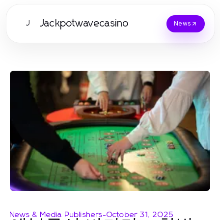
Jackpotwavecasino
J
News
News & Media Publishers
-
October 31, 2025