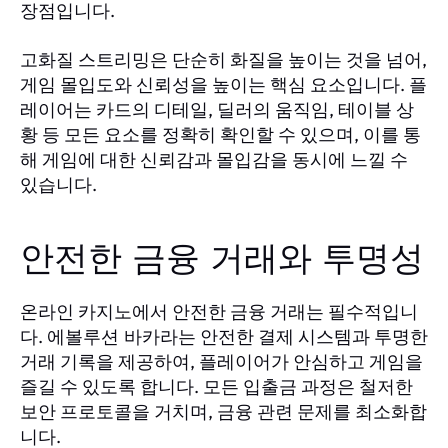
장점입니다.
고화질 스트리밍은 단순히 화질을 높이는 것을 넘어,
게임 몰입도와 신뢰성을 높이는 핵심 요소입니다. 플
레이어는 카드의 디테일, 딜러의 움직임, 테이블 상
황 등 모든 요소를 정확히 확인할 수 있으며, 이를 통
해 게임에 대한 신뢰감과 몰입감을 동시에 느낄 수
있습니다.
안전한 금융 거래와 투명성
온라인 카지노에서 안전한 금융 거래는 필수적입니
다.
는 안전한 결제 시스템과 투명한
에볼루션 바카라
거래 기록을 제공하여, 플레이어가 안심하고 게임을
즐길 수 있도록 합니다. 모든 입출금 과정은 철저한
보안 프로토콜을 거치며, 금융 관련 문제를 최소화합
니다.