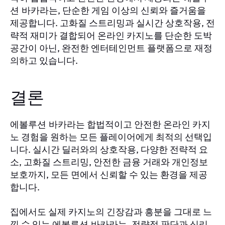
는, 단순한 게임 이상의 신뢰와 즐거움을
션 바카라
제공합니다. 고화질 스트리밍과 실시간 상호작용, 전
략적 재미가 결합되어 온라인 카지노를 단순한 도박
공간이 아닌, 완전한 엔터테인먼트 플랫폼으로 재정
의하고 있습니다.
결론
는 합법적이고 안전한 온라인 카지
에볼루션 바카라
노 경험을 원하는 모든 플레이어에게 최적의 선택입
니다. 실시간 딜러와의 상호작용, 다양한 전략적 요
소, 고화질 스트리밍, 안전한 금융 거래와 개인정보
보호까지, 모든 면에서 신뢰할 수 있는 환경을 제공
합니다.
집에서도 실제 카지노의 긴장감과 흥분을 그대로 느
낄 수 있는
는, 전략적 판단과 심리
에볼루션 바카라