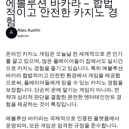
에볼루션 바카라 – 합법
적이고 안전한 카지노 경
험
Alex Austin
A
admin
온라인 카지노 게임은 오늘날 전 세계적으로 큰 인기
를 끌고 있으며, 많은 플레이어들이 집에서도 실시간
으로 카지노 경험을 즐기고 있습니다. 특히
에볼루션
합법적이고 안전한 환경에서 게임을 제공함
바카라
으로써, 플레이어들에게 믿을 수 있는 카지노 경험을
보장합니다. 단순히 운에 맡기는 게임이 아니라, 전
략과 심리적 판단을 결합한 완전한 엔터테인먼트 경
험을 제공하는 것이 특징입니다.
는 국제적으로 인증된 플랫폼에서
에볼루션 바카라
운영되며, 모든 게임은 엄격한 규정을 준수합니다.