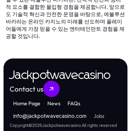
적 요소를 결합한 몰입형 경험을 제공합니다. 앞으로
도 기술적 혁신과 안전한 운영을 바탕으로,
에볼루션
는 온라인 카지노의 미래를 선도하며 플레이
바카라
어들에게 가장 믿을 수 있는 엔터테인먼트 경험을 제
공할 것입니다.
Jackpotwavecasino
Contact us
Home Page
News
FAQs
Jobs
info
@
jackpotwavecasino.com
Copyright
©
2026
Jackpotwavecasino
.
All rights reserved